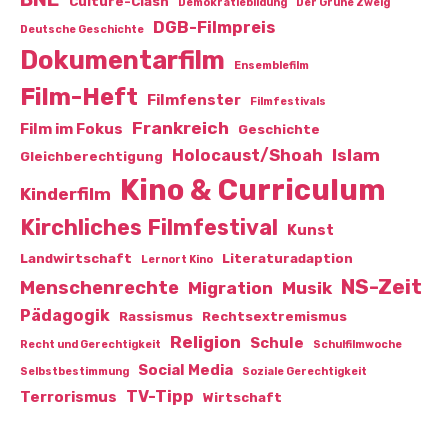
Culture-Clash
Demokratiebildung
Der Grüne Zweig
DGB-Filmpreis
Deutsche Geschichte
Dokumentarfilm
Ensemblefilm
Film-Heft
Filmfenster
Filmfestivals
Frankreich
Film im Fokus
Geschichte
Islam
Holocaust/Shoah
Gleichberechtigung
Kino & Curriculum
Kinderfilm
Kirchliches Filmfestival
Kunst
Landwirtschaft
Literaturadaption
Lernort Kino
NS-Zeit
Menschenrechte
Migration
Musik
Pädagogik
Rassismus
Rechtsextremismus
Religion
Schule
Recht und Gerechtigkeit
Schulfilmwoche
Social Media
Selbstbestimmung
Soziale Gerechtigkeit
TV-Tipp
Terrorismus
Wirtschaft