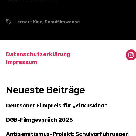
Lernort Kino
,
Schulfilmwoche
Schlagwörter
Datenschutzerklärung
I
Impressum
Neueste Beiträge
Deutscher Filmpreis für „Zirkuskind“
DGB-Filmgespräch 2026
Antisemitismus-Projekt: Schulvorführungen