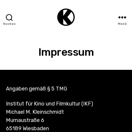
Suchen
Menü
Institut
für
Kino
und
Impressum
Filmkultur
(IKF)
Angaben gemäß § 5 TMG
Institut für Kino und Filmkultur (IKF)
Michael M. Kleinschmidt
Murnaustraße 6
65189 Wiesbaden