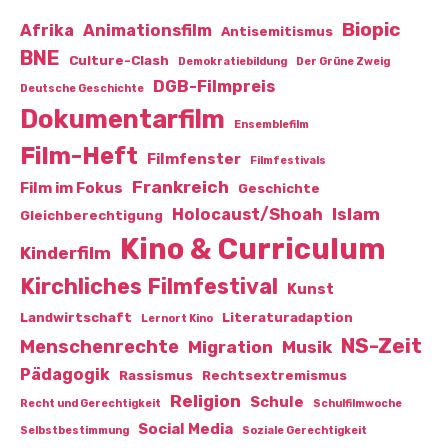
Biopic
Afrika
Animationsfilm
Antisemitismus
BNE
Culture-Clash
Demokratiebildung
Der Grüne Zweig
DGB-Filmpreis
Deutsche Geschichte
Dokumentarfilm
Ensemblefilm
Film-Heft
Filmfenster
Filmfestivals
Frankreich
Film im Fokus
Geschichte
Islam
Holocaust/Shoah
Gleichberechtigung
Kino & Curriculum
Kinderfilm
Kirchliches Filmfestival
Kunst
Landwirtschaft
Literaturadaption
Lernort Kino
NS-Zeit
Menschenrechte
Migration
Musik
Pädagogik
Rassismus
Rechtsextremismus
Religion
Schule
Recht und Gerechtigkeit
Schulfilmwoche
Social Media
Selbstbestimmung
Soziale Gerechtigkeit