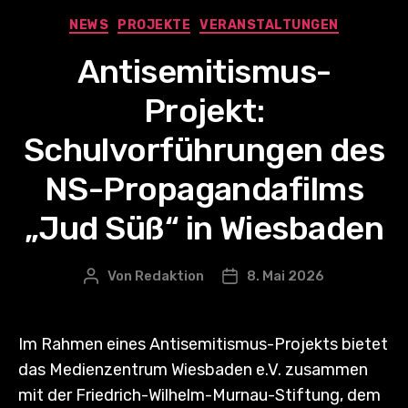
Kategorien
NEWS
PROJEKTE
VERANSTALTUNGEN
Antisemitismus-
Projekt:
Schulvorführungen des
NS-Propagandafilms
„Jud Süß“ in Wiesbaden
Von
Redaktion
8. Mai 2026
Beitragsautor
Veröffentlichungsdatum
Im Rahmen eines Antisemitismus-Projekts bietet
das Medienzentrum Wiesbaden e.V. zusammen
mit der Friedrich-Wilhelm-Murnau-Stiftung, dem