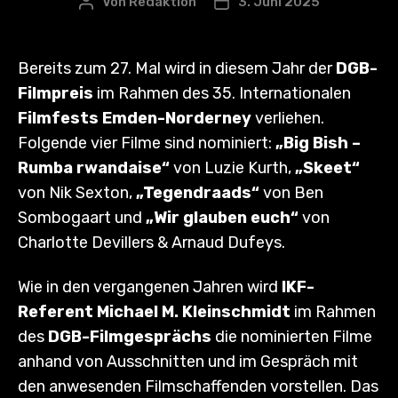
Von
Redaktion
3. Juni 2025
Beitragsautor
Veröffentlichungsdatum
Bereits zum 27. Mal wird in diesem Jahr der
DGB-
Filmpreis
im Rahmen des 35. Internationalen
Filmfests Emden-Norderney
verliehen.
Folgende vier Filme sind nominiert:
„Big Bish –
Rumba rwandaise“
von Luzie Kurth,
„Skeet“
von Nik Sexton,
„Tegendraads“
von Ben
Sombogaart und
„Wir glauben euch“
von
Charlotte Devillers & Arnaud Dufeys.
Wie in den vergangenen Jahren wird
IKF-
Referent Michael M. Kleinschmidt
im Rahmen
des
DGB-Filmgesprächs
die nominierten Filme
anhand von Ausschnitten und im Gespräch mit
den anwesenden Filmschaffenden vorstellen. Das