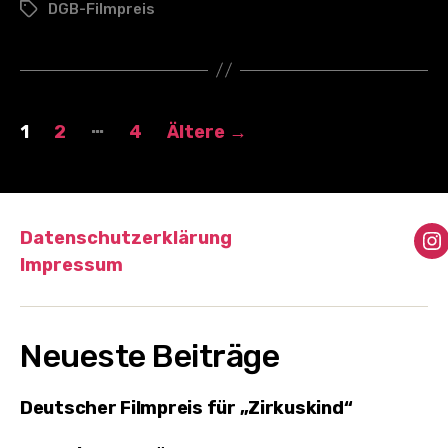
DGB-Filmpreis
Schlagwörter
Seitennummerierung
…
1
2
4
Ältere
→
der
Beiträge
Datenschutzerklärung
I
Impressum
Neueste Beiträge
Deutscher Filmpreis für „Zirkuskind“