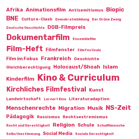
Biopic
Afrika
Animationsfilm
Antisemitismus
BNE
Culture-Clash
Demokratiebildung
Der Grüne Zweig
DGB-Filmpreis
Deutsche Geschichte
Dokumentarfilm
Ensemblefilm
Film-Heft
Filmfenster
Filmfestivals
Frankreich
Film im Fokus
Geschichte
Islam
Holocaust/Shoah
Gleichberechtigung
Kino & Curriculum
Kinderfilm
Kirchliches Filmfestival
Kunst
Landwirtschaft
Literaturadaption
Lernort Kino
NS-Zeit
Menschenrechte
Migration
Musik
Pädagogik
Rassismus
Rechtsextremismus
Religion
Schule
Recht und Gerechtigkeit
Schulfilmwoche
Social Media
Selbstbestimmung
Soziale Gerechtigkeit