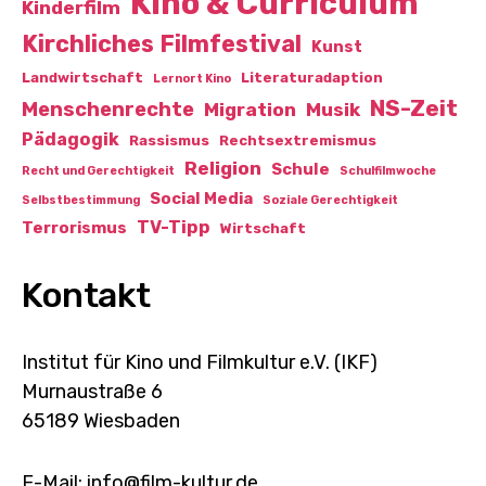
Kino & Curriculum
Kinderfilm
Kirchliches Filmfestival
Kunst
Landwirtschaft
Literaturadaption
Lernort Kino
NS-Zeit
Menschenrechte
Migration
Musik
Pädagogik
Rassismus
Rechtsextremismus
Religion
Schule
Recht und Gerechtigkeit
Schulfilmwoche
Social Media
Selbstbestimmung
Soziale Gerechtigkeit
TV-Tipp
Terrorismus
Wirtschaft
Kontakt
Institut für Kino und Filmkultur e.V. (IKF)
Murnaustraße 6
65189 Wiesbaden
E-Mail: info@film-kultur.de