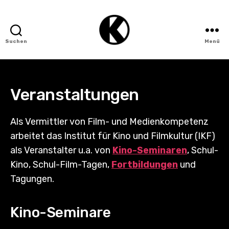
Suchen
Menü
Institut
für
Kino
und
Veranstaltungen
Filmkultur
(IKF)
Als Vermittler von Film- und Medienkompetenz
arbeitet das Institut für Kino und Filmkultur (IKF)
als Veranstalter u.a. von
Kino-Seminaren
, Schul-
Kino, Schul-Film-Tagen,
Fortbildungen
und
Tagungen.
Kino-Seminare