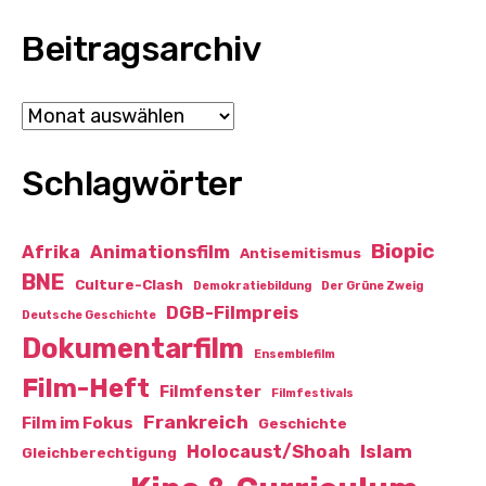
Beitragsarchiv
Archiv
Schlagwörter
Biopic
Afrika
Animationsfilm
Antisemitismus
BNE
Culture-Clash
Demokratiebildung
Der Grüne Zweig
DGB-Filmpreis
Deutsche Geschichte
Dokumentarfilm
Ensemblefilm
Film-Heft
Filmfenster
Filmfestivals
Frankreich
Film im Fokus
Geschichte
Islam
Holocaust/Shoah
Gleichberechtigung