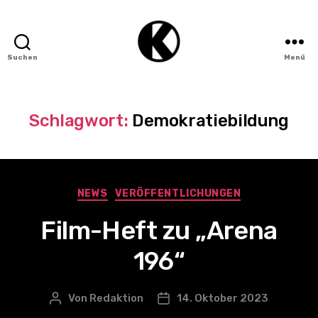
Suchen
Menü
Institut
für
Kino
und
Schlagwort:
Demokratiebildung
Filmkultur
(IKF)
Kategorien
NEWS
VERÖFFENTLICHUNGEN
Film-Heft zu „Arena
196“
Von
Redaktion
14. Oktober 2023
Beitragsautor
Veröffentlichungsdatum