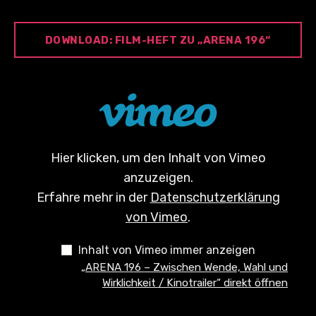
DOWNLOAD: FILM-HEFT ZU „ARENA 196“
„ARENA
196
–
ZWISCHEN
WENDE,
WAHL
Hier klicken, um den Inhalt von Vimeo
UND
WIRKLICHKEIT
anzuzeigen.
/
Erfahre mehr in der
Datenschutzerklärung
KINOTRAILER“
VON
von Vimeo
.
VIMEO
ANZEIGEN
Inhalt von Vimeo immer anzeigen
„ARENA 196 – Zwischen Wende, Wahl und
Wirklichkeit / Kinotrailer“ direkt öffnen