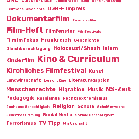
Culture-Clash
Demokratiebildung
Der Grüne Zweig
DGB-Filmpreis
Deutsche Geschichte
Dokumentarfilm
Ensemblefilm
Film-Heft
Filmfenster
Filmfestivals
Frankreich
Film im Fokus
Geschichte
Islam
Holocaust/Shoah
Gleichberechtigung
Kino & Curriculum
Kinderfilm
Kirchliches Filmfestival
Kunst
Landwirtschaft
Literaturadaption
Lernort Kino
NS-Zeit
Menschenrechte
Migration
Musik
Pädagogik
Rassismus
Rechtsextremismus
Religion
Schule
Recht und Gerechtigkeit
Schulfilmwoche
Social Media
Selbstbestimmung
Soziale Gerechtigkeit
TV-Tipp
Terrorismus
Wirtschaft