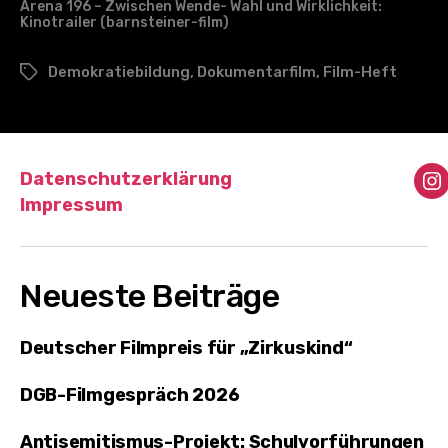
Arena 196 – Zwischen Wende- Wahl und Wirklichkeit:
Kinotrailer (barnsteiner-film)
Demokratiebildung
,
Dokumentarfilm
,
Film-Heft
Schlagwörter
Datenschutzerklärung
I
Impressum
Neueste Beiträge
Deutscher Filmpreis für „Zirkuskind“
DGB-Filmgespräch 2026
Antisemitismus-Projekt: Schulvorführungen