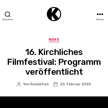
Suchen
Menü
Institut
für
Kino
und
Kategorien
NEWS
Filmkultur
(IKF)
16. Kirchliches
Filmfestival: Programm
veröffentlicht
Von
Redaktion
23. Februar 2026
Beitragsautor
Veröffentlichungsdatum