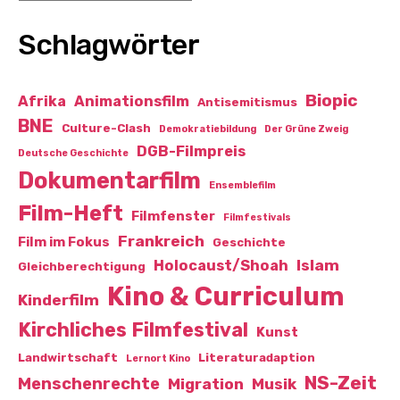
Schlagwörter
Biopic
Afrika
Animationsfilm
Antisemitismus
BNE
Culture-Clash
Demokratiebildung
Der Grüne Zweig
DGB-Filmpreis
Deutsche Geschichte
Dokumentarfilm
Ensemblefilm
Film-Heft
Filmfenster
Filmfestivals
Frankreich
Film im Fokus
Geschichte
Islam
Holocaust/Shoah
Gleichberechtigung
Kino & Curriculum
Kinderfilm
Kirchliches Filmfestival
Kunst
Landwirtschaft
Literaturadaption
Lernort Kino
NS-Zeit
Menschenrechte
Migration
Musik